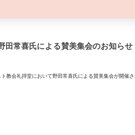
から野田常喜氏による賛美集会のお知らせ
キリスト教会礼拝堂において野田常喜氏による賛美集会が開催