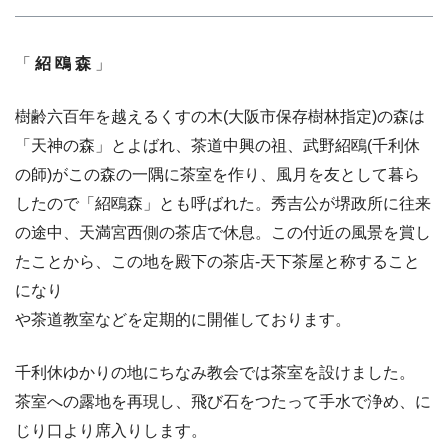
「
紹 鴎 森
」
樹齢六百年を越えるくすの木(大阪市保存樹林指定)の森は
「天神の森」とよばれ、茶道中興の祖、武野紹鴎(千利休
の師)がこの森の一隅に茶室を作り、風月を友として暮ら
したので「紹鴎森」とも呼ばれた。秀吉公が堺政所に往来
の途中、天満宮西側の茶店で休息。この付近の風景を賞し
たことから、この地を殿下の茶店-天下茶屋と称すること
になり
や茶道教室などを定期的に開催しております。
千利休ゆかりの地にちなみ教会では茶室を設けました。
茶室への露地を再現し、飛び石をつたって手水で浄め、に
じり口より席入りします。